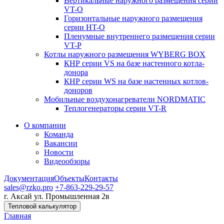
Вертикальные наружного размещения серии
VT-O
Горизонтальные наружного размещения
серии HT-O
Пленумные внутреннего размещения серии
VT-P
Котлы наружного размещения WYBERG BOX
КНР серии VS на базе настенного котла-
донора
КНР серии WS на базе настенных котлов-
доноров
Мобильные воздухонагреватели NORDMATIC
Теплогенераторы серии VT-R
О компании
Команда
Вакансии
Новости
Видеообзоры
Документация
Объекты
Контакты
sales@rzko.pro
+7-863-229-29-57
г. Аксай
ул. Промышленная 2в
Тепловой калькулятор
Главная