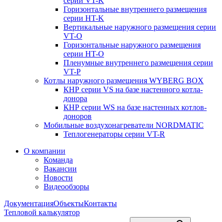
серии VT-K
Горизонтальные внутреннего размещения
серии HT-K
Вертикальные наружного размещения серии
VT-O
Горизонтальные наружного размещения
серии HT-O
Пленумные внутреннего размещения серии
VT-P
Котлы наружного размещения WYBERG BOX
КНР серии VS на базе настенного котла-
донора
КНР серии WS на базе настенных котлов-
доноров
Мобильные воздухонагреватели NORDMATIC
Теплогенераторы серии VT-R
О компании
Команда
Вакансии
Новости
Видеообзоры
Документация
Объекты
Контакты
Тепловой калькулятор