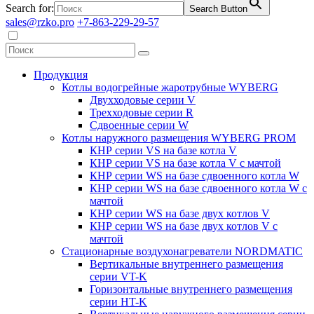
Search for:
Search Button
sales@rzko.pro
+7-863-229-29-57
Продукция
Котлы водогрейные жаротрубные WYBERG
Двухходовые серии V
Трехходовые серии R
Сдвоенные серии W
Котлы наружного размещения WYBERG PROM
КНР серии VS на базе котла V
КНР серии VS на базе котла V с мачтой
КНР серии WS на базе сдвоенного котла W
КНР серии WS на базе сдвоенного котла W с
мачтой
КНР серии WS на базе двух котлов V
КНР серии WS на базе двух котлов V с
мачтой
Стационарные воздухонагреватели NORDMATIC
Вертикальные внутреннего размещения
серии VT-K
Горизонтальные внутреннего размещения
серии HT-K