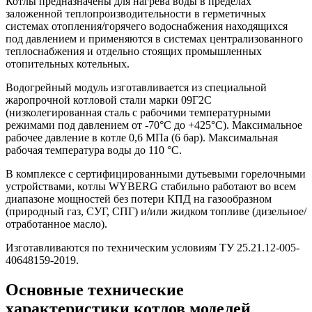
Котлы предназначены для нагрева воды в пределах
заложенной теплопроизводительности в герметичных
системах отопления/горячего водоснабжения находящихся
под давлением и применяются в системах централизованного
теплоснабжения и отдельно стоящих промышленных
отопительных котельных.
Водогрейный модуль изготавливается из специальной
жаропрочной котловой стали марки 09Г2С
(низколегированная сталь с рабочими температурными
режимами под давлением от -70°С до +425°С). Максимальное
рабочее давление в котле 0,6 МПа (6 бар). Максимальная
рабочая температура воды до 110 °C.
В комплексе с сертифицированными дутьевыми горелочными
устройствами, котлы WYBERG стабильно работают во всем
диапазоне мощностей без потери КПД на газообразном
(природный газ, СУГ, СПГ) и/или жидком топливе (дизельное/
отработанное масло).
Изготавливаются по техническим условиям ТУ 25.21.12-005-
40648159-2019.
Основные технические
характеристики котлов моделей