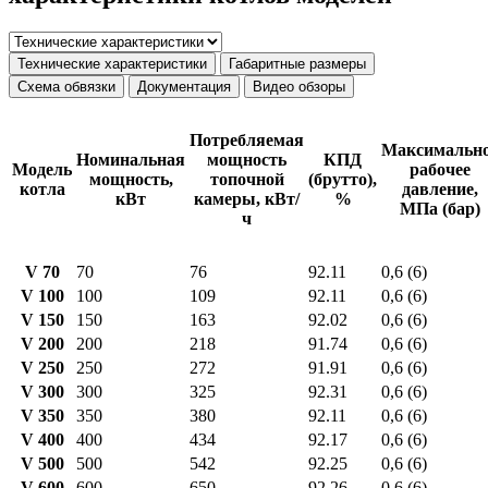
Технические характеристики
Габаритные размеры
Схема обвязки
Документация
Видео обзоры
Потребляемая
Максимальн
Номинальная
мощность
КПД
Модель
рабочее
мощность,
топочной
(брутто),
котла
давление,
кВт
камеры, кВт/
%
МПа (бар)
ч
V 70
70
76
92.11
0,6 (6)
V 100
100
109
92.11
0,6 (6)
V 150
150
163
92.02
0,6 (6)
V 200
200
218
91.74
0,6 (6)
V 250
250
272
91.91
0,6 (6)
V 300
300
325
92.31
0,6 (6)
V 350
350
380
92.11
0,6 (6)
V 400
400
434
92.17
0,6 (6)
V 500
500
542
92.25
0,6 (6)
V 600
600
650
92.26
0,6 (6)