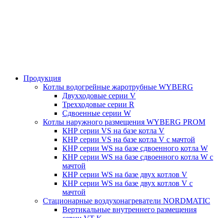
Продукция
Котлы водогрейные жаротрубные WYBERG
Двухходовые серии V
Трехходовые серии R
Сдвоенные серии W
Котлы наружного размещения WYBERG PROM
КНР серии VS на базе котла V
КНР серии VS на базе котла V с мачтой
КНР серии WS на базе сдвоенного котла W
КНР серии WS на базе сдвоенного котла W с
мачтой
КНР серии WS на базе двух котлов V
КНР серии WS на базе двух котлов V с
мачтой
Стационарные воздухонагреватели NORDMATIC
Вертикальные внутреннего размещения