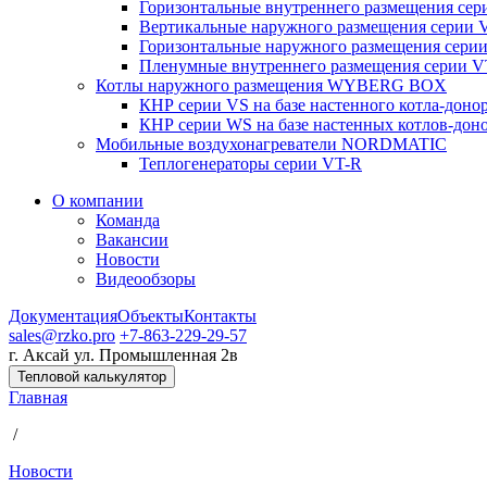
Горизонтальные внутреннего размещения се
Вертикальные наружного размещения серии 
Горизонтальные наружного размещения сери
Пленумные внутреннего размещения серии V
Котлы наружного размещения WYBERG BOX
КНР серии VS на базе настенного котла-доно
КНР серии WS на базе настенных котлов-дон
Мобильные воздухонагреватели NORDMATIC
Теплогенераторы серии VT-R
О компании
Команда
Вакансии
Новости
Видеообзоры
Документация
Объекты
Контакты
sales@rzko.pro
+7-863-229-29-57
г. Аксай
ул. Промышленная 2в
Тепловой калькулятор
Главная
/
Новости