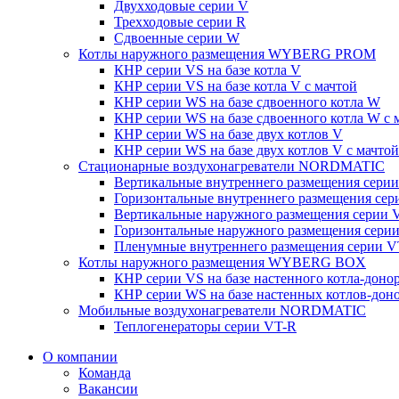
Двухходовые серии V
Трехходовые серии R
Сдвоенные серии W
Котлы наружного размещения WYBERG PROM
КНР серии VS на базе котла V
КНР серии VS на базе котла V с мачтой
КНР серии WS на базе сдвоенного котла W
КНР серии WS на базе сдвоенного котла W с 
КНР серии WS на базе двух котлов V
КНР серии WS на базе двух котлов V с мачтой
Стационарные воздухонагреватели NORDMATIC
Вертикальные внутреннего размещения сери
Горизонтальные внутреннего размещения се
Вертикальные наружного размещения серии 
Горизонтальные наружного размещения сери
Пленумные внутреннего размещения серии V
Котлы наружного размещения WYBERG BOX
КНР серии VS на базе настенного котла-доно
КНР серии WS на базе настенных котлов-дон
Мобильные воздухонагреватели NORDMATIC
Теплогенераторы серии VT-R
О компании
Команда
Вакансии