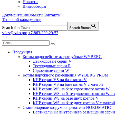
Новости
Видеообзоры
Документация
Объекты
Контакты
Тепловой калькулятор
Search for:
Search Button
sales@rzko.pro
+7-863-229-29-57
Продукция
Котлы водогрейные жаротрубные WYBERG
Двухходовые серии V
Трехходовые серии R
Сдвоенные серии W
Котлы наружного размещения WYBERG PROM
КНР серии VS на базе котла V
КНР серии VS на базе котла V с мачтой
КНР серии WS на базе сдвоенного котла W
КНР серии WS на базе сдвоенного котла W с 
КНР серии WS на базе двух котлов V
КНР серии WS на базе двух котлов V с мачтой
Стационарные воздухонагреватели NORDMATIC
Вертикальные внутреннего размещения сери