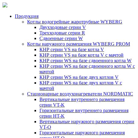
Продукция
Котлы водогрейные жаротрубные WYBERG
Двухходовые серии V
Трехходовые серии R
Сдвоенные серии W
Котлы наружного размещения WYBERG PROM
КНР серии VS на базе котла V
КНР серии VS на базе котла V с мачтой
КНР серии WS на базе сдвоенного котла W
КНР серии WS на базе сдвоенного котла W с
мачтой
КНР серии WS на базе двух котлов V
КНР серии WS на базе двух котлов V с
мачтой
Стационарные воздухонагреватели NORDMATIC
Вертикальные внутреннего размещения
серии VT-K
Горизонтальные внутреннего размещения
серии HT-K
Вертикальные наружного размещения серии
VT-O
Горизонтальные наружного размещения