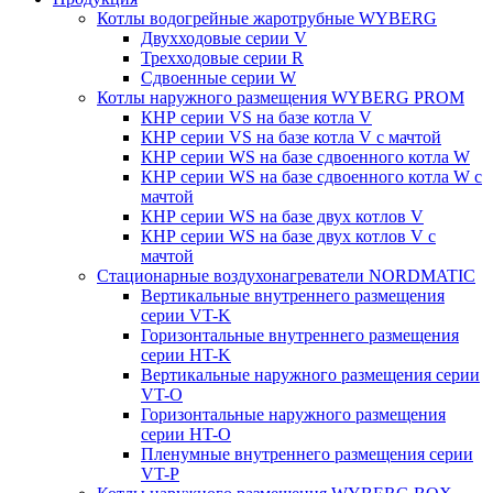
Котлы водогрейные жаротрубные WYBERG
Двухходовые серии V
Трехходовые серии R
Сдвоенные серии W
Котлы наружного размещения WYBERG PROM
КНР серии VS на базе котла V
КНР серии VS на базе котла V с мачтой
КНР серии WS на базе сдвоенного котла W
КНР серии WS на базе сдвоенного котла W с
мачтой
КНР серии WS на базе двух котлов V
КНР серии WS на базе двух котлов V с
мачтой
Стационарные воздухонагреватели NORDMATIC
Вертикальные внутреннего размещения
серии VT-K
Горизонтальные внутреннего размещения
серии HT-K
Вертикальные наружного размещения серии
VT-O
Горизонтальные наружного размещения
серии HT-O
Пленумные внутреннего размещения серии
VT-P