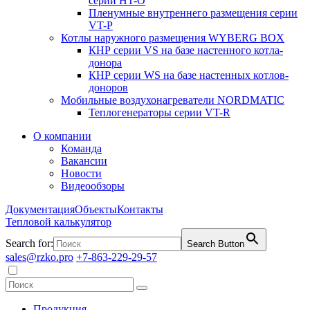
серии HT-O
Пленумные внутреннего размещения серии
VT-P
Котлы наружного размещения WYBERG BOX
КНР серии VS на базе настенного котла-
донора
КНР серии WS на базе настенных котлов-
доноров
Мобильные воздухонагреватели NORDMATIC
Теплогенераторы серии VT-R
О компании
Команда
Вакансии
Новости
Видеообзоры
Документация
Объекты
Контакты
Тепловой калькулятор
Search for:
Search Button
sales@rzko.pro
+7-863-229-29-57
Продукция