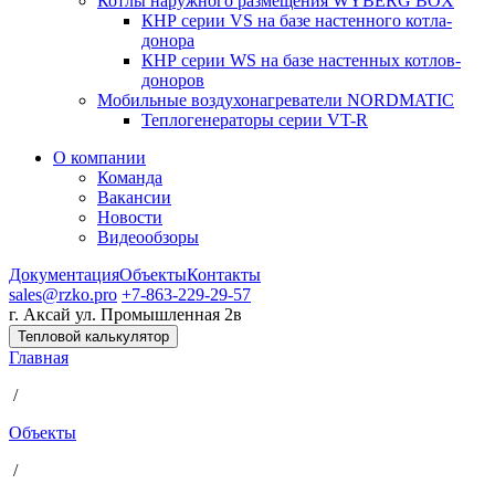
Котлы наружного размещения WYBERG BOX
КНР серии VS на базе настенного котла-
донора
КНР серии WS на базе настенных котлов-
доноров
Мобильные воздухонагреватели NORDMATIC
Теплогенераторы серии VT-R
О компании
Команда
Вакансии
Новости
Видеообзоры
Документация
Объекты
Контакты
sales@rzko.pro
+7-863-229-29-57
г. Аксай
ул. Промышленная 2в
Тепловой калькулятор
Главная
/
Объекты
/