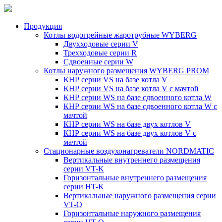
Продукция
Котлы водогрейные жаротрубные WYBERG
Двухходовые серии V
Трехходовые серии R
Сдвоенные серии W
Котлы наружного размещения WYBERG PROM
КНР серии VS на базе котла V
КНР серии VS на базе котла V с мачтой
КНР серии WS на базе сдвоенного котла W
КНР серии WS на базе сдвоенного котла W с
мачтой
КНР серии WS на базе двух котлов V
КНР серии WS на базе двух котлов V с
мачтой
Стационарные воздухонагреватели NORDMATIC
Вертикальные внутреннего размещения
серии VT-K
Горизонтальные внутреннего размещения
серии HT-K
Вертикальные наружного размещения серии
VT-O
Горизонтальные наружного размещения