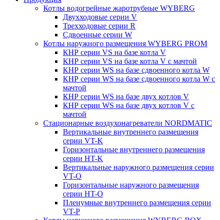
Котлы водогрейные жаротрубные WYBERG
Двухходовые серии V
Трехходовые серии R
Сдвоенные серии W
Котлы наружного размещения WYBERG PROM
КНР серии VS на базе котла V
КНР серии VS на базе котла V с мачтой
КНР серии WS на базе сдвоенного котла W
КНР серии WS на базе сдвоенного котла W с
мачтой
КНР серии WS на базе двух котлов V
КНР серии WS на базе двух котлов V с
мачтой
Стационарные воздухонагреватели NORDMATIC
Вертикальные внутреннего размещения
серии VT-K
Горизонтальные внутреннего размещения
серии HT-K
Вертикальные наружного размещения серии
VT-O
Горизонтальные наружного размещения
серии HT-O
Пленумные внутреннего размещения серии
VT-P