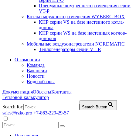
серии HT-O
Пленумные внутреннего размещения серии
VT-P
Котлы наружного размещения WYBERG BOX
КНР серии VS на базе настенного котла-
донора
КНР серии WS на базе настенных котлов-
доноров
Мобильные воздухонагреватели NORDMATIC
Теплогенераторы серии VT-R
О компании
Команда
Вакансии
Новости
Видеообзоры
Документация
Объекты
Контакты
Тепловой калькулятор
Search for:
Search Button
sales@rzko.pro
+7-863-229-29-57
Продукция